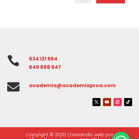

634 121 564
649 888 947

academia@academiaproa.com
Copyright © 2025 | Desarrollo web por