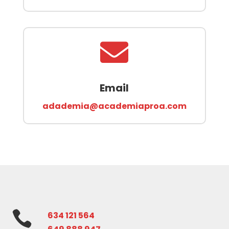

Email
adademia@academiaproa.com

634 121 564